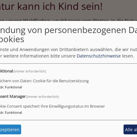
tur kann ich Kind sein!
en unsere Waldfüchse, unabhängig vom Wetter, in die Natur
ndung von personenbezogenen D
r etwas zu tun: Am Bachlauf spielen, mit Lupen und Spiegel
 Brücken bauen, in Pfützen stampfen oder mit LANDART Ku
ookies
rfahren. In der Natur erleben Kinder zudem den Wechsel de
ienste und Anwendungen von Drittanbietern auswählen, die wir nu
r weitere Informationen bitte unsere
Datenschutzhinweise
lesen.
e Erfahrungen, welche wir unseren Kindern ermöglichen wol
ktional
(immer erforderlich)
rippengruppe finden Naturtage statt.
ichern von Daten: Cookie für die Benutzersitzung
ck
:
Funktional
sent Manager
(immer erforderlich)
kie Consent speichert Ihre Einwilligungsstatus im Browser
ck
:
Funktional
zeptieren
Alle 